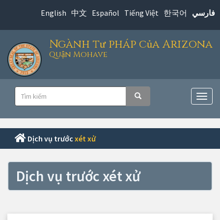
Chuyển
English
中文
Español
Tiếng Việt
한국어
فارسي
đến
nội
Ngành tư pháp của Arizona
dung
Quận Mohave
chính
Điều
Tìm
Tìm kiếm
hướng
Chuy
kiếm
đổi
chính
điều
hướn
Dịch vụ trước
xét xử
Dịch vụ trước xét xử