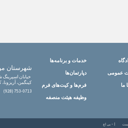
دگاه
خدمات و برنامه‌ها
شهرستان مو
ت عمومی
دپارتمان‌ها
خیابان اسپرینگ شرق
کینگمن، آریزونا، کد پ
 ما
فرم‌ها و کیت‌های فرم
‎(928) 753-0713‎
وظیفه هیئت منصفه
| - بی اچ