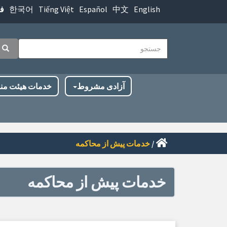
پرش
한국어
Tiếng Việt
Español
中文
English
ف
به
محتوای
جستجو
اصلی
جست
ناوبری
آزادی مشروط
خدمات هیئت من
اصلی
/
خدمات پیش از محاکمه
خدمات پیش از محاکمه