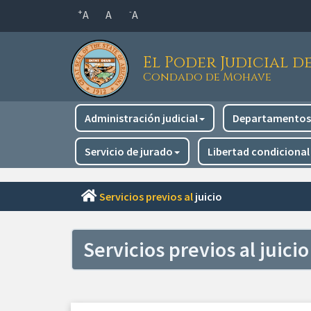
Saltar
+
-
A
A
A
al
contenido
El Poder Judicial d
principal
Condado de Mohave
Navegación
Administración judicial
Departamentos 
principal
Servicio de jurado
Libertad condicional
Servicios previos al
juicio
Servicios previos al juicio