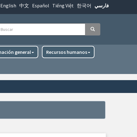
English
中文
Español
Tiếng Việt
한국어
فارسي
uscar
Buscar
mación general
Recursos humanos