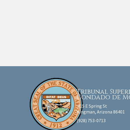
Tribunal Supe
Condado de M
415 E Spring St
Kingman, Arizona 86401
(928) 753-0713