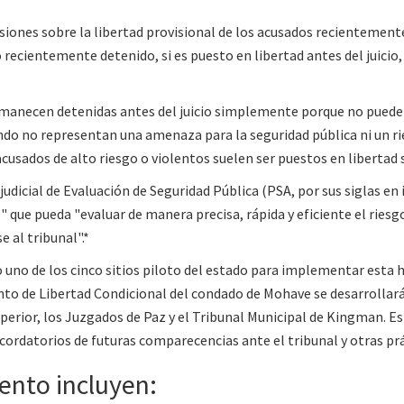
siones sobre la libertad provisional de los acusados ​​recientemen
 recientemente detenido, si es puesto en libertad antes del juici
manecen detenidas antes del juicio simplemente porque no pueden
ando no representan una amenaza para la seguridad pública ni un 
usados ​​de alto riesgo o violentos suelen ser puestos en libertad 
dicial de Evaluación de Seguridad Pública (PSA, por sus siglas en i
l" que pueda "evaluar de manera precisa, rápida y eficiente el riesg
 al tribunal".*
uno de los cinco sitios piloto del estado para implementar esta
ento de Libertad Condicional del condado de Mohave se desarrollar
rior, los Juzgados de Paz y el Tribunal Municipal de Kingman. Esto
cordatorios de futuras comparecencias ante el tribunal y otras prác
ento incluyen: