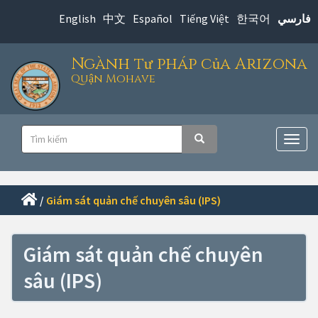
Chuyển
English
中文
Español
Tiếng Việt
한국어
فارسي
đến
nội
Ngành tư pháp của Arizona
dung
Quận Mohave
chính
Điều
Tìm
Tìm kiếm
hướng
Chuy
kiếm
đổi
chính
điều
hướn
/
Giám sát quản chế chuyên sâu (IPS)
Giám sát quản chế chuyên
sâu (IPS)