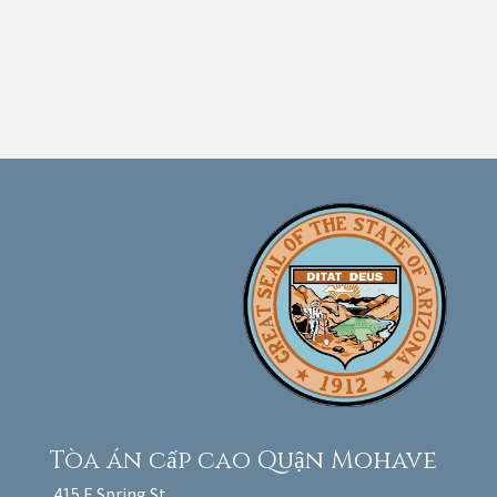
Tòa án cấp cao
Quận Mohave
415 E Spring St