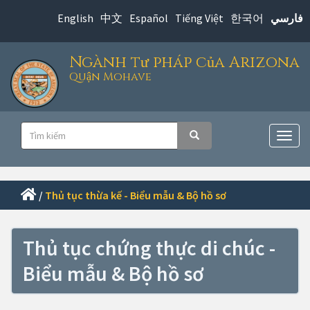
Chuyển
English
中文
Español
Tiếng Việt
한국어
فارسي
đến
nội
Ngành tư pháp của Arizona
dung
Quận Mohave
chính
Điều
Tìm
Tìm kiếm
hướng
Chuy
kiếm
đổi
chính
điều
hướn
/
Thủ tục thừa kế - Biểu mẫu & Bộ hồ sơ
Thủ tục chứng thực di chúc -
Biểu mẫu & Bộ hồ sơ