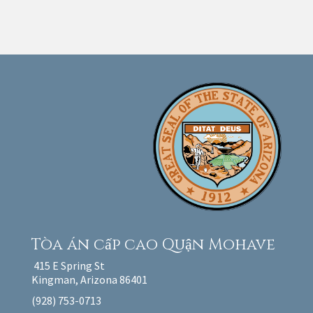
Tòa án cấp cao
Quận Mohave
415 E Spring St
Kingman, Arizona 86401
(928) 753-0713