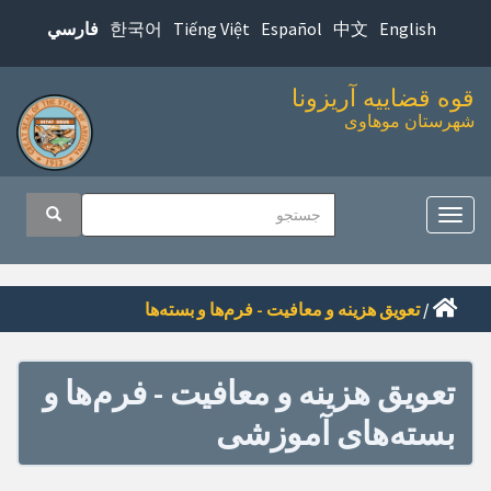
پرش
한국어
Tiếng Việt
Español
中文
English
فارسي
به
محتوای
قوه قضاییه آریزونا
اصلی
شهرستان موهاوی
اوبری
جستجو
جستجو
صلی
تغییر
ناوبری
/
تعویق هزینه و معافیت - فرم‌ها و بسته‌ها
تعویق هزینه و معافیت - فرم‌ها و
بسته‌های آموزشی