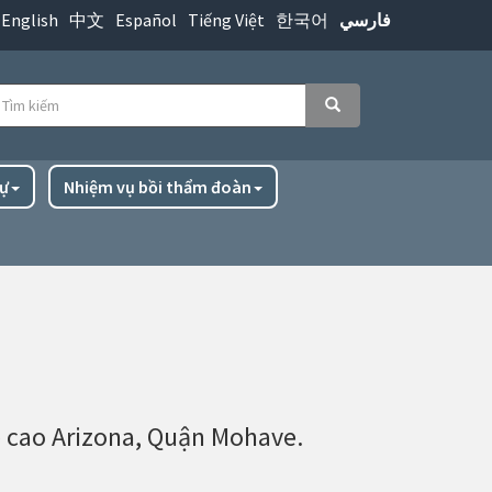
English
中文
Español
Tiếng Việt
한국어
فارسي
ìm
Tìm kiếm
iếm
ự
Nhiệm vụ bồi thẩm đoàn
ấp cao Arizona, Quận Mohave.