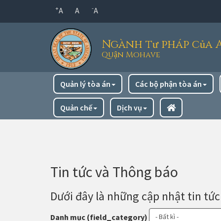
Chuyển
+
-
A
A
A
đến
nội
Ngành tư pháp của 
dung
Quận Mohave
chính
Điều
Quản lý tòa án
Các bộ phận tòa án
hướng
chính
Quản chế
Dịch vụ
Tin tức và Thông báo
Dưới đây là những cập nhật tin tức
Danh mục (field_category)