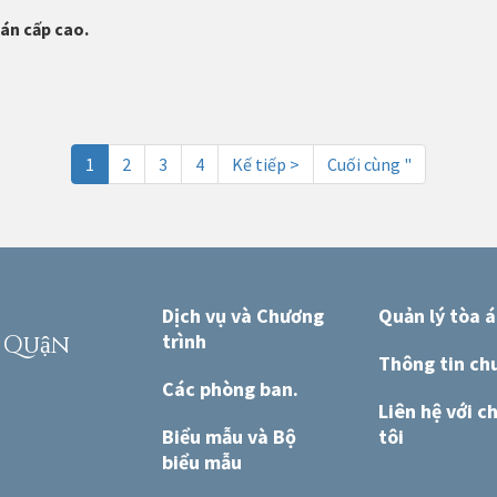
án cấp cao.
Trang
1
Trang
2
Trang
3
Trang
4
Trang
Kế tiếp >
Trang
Cuối cùng "
hiện
tiếp
cuối
tại
theo
Dịch vụ và Chương
Quản lý tòa 
trình
o
Quận
Thông tin ch
Các phòng ban.
Liên hệ với c
Biểu mẫu và Bộ
tôi
biểu mẫu