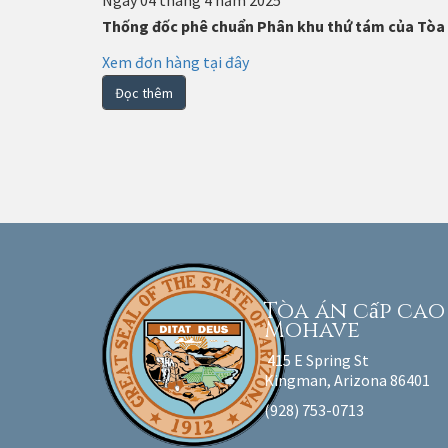
Ngày 04 tháng 4 năm 2025
Thống đốc phê chuẩn Phân khu thứ tám của Tòa 
Xem đơn hàng tại đây
Đọc thêm
Đánh
số
trang
Tòa án cấp ca
Mohave
415 E Spring St
Kingman, Arizona 86401
(928) 753-0713