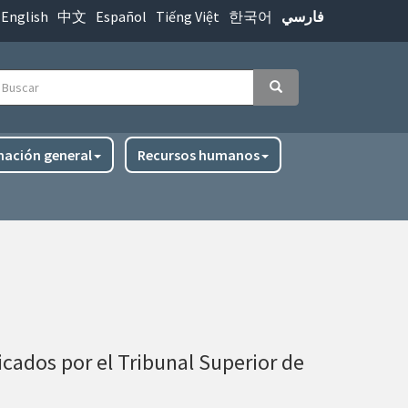
English
中文
Español
Tiếng Việt
한국어
فارسي
uscar
Buscar
mación general
Recursos humanos
licados por el Tribunal Superior de