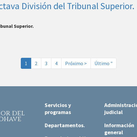
tava División del Tribunal Superior.
ibunal Superior.
Página
1
Página
2
Página
3
Página
4
Página
Próximo >
Última
Último "
actual
siguiente
página
Servicios y
Administraci
programas
judicial
rior
del
ohave
Departamentos.
Información
general