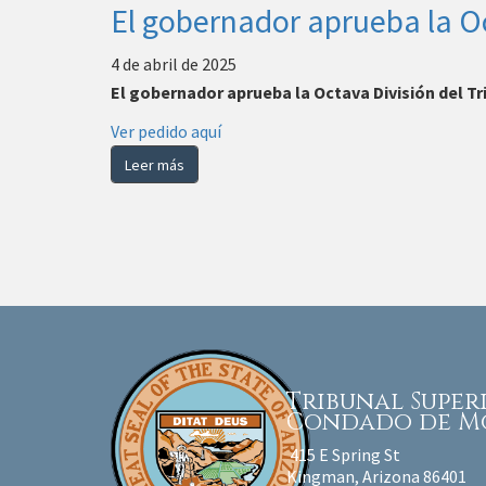
El gobernador aprueba la Oc
4 de abril de 2025
El gobernador aprueba la Octava División del Tr
Ver pedido aquí
Leer más
Paginación
Tribunal Supe
Condado de M
415 E Spring St
Kingman, Arizona 86401