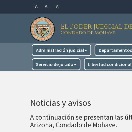
Saltar
+
-
A
A
A
al
contenido
El Poder Judicial d
principal
Condado de Mohave
Navegación
Administración judicial
Departamentos 
principal
Servicio de jurado
Libertad condicional
Noticias y avisos
A continuación se presentan las últ
Arizona, Condado de Mohave.