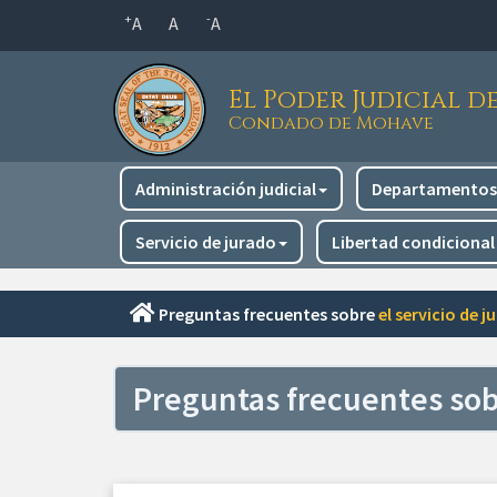
Saltar
+
-
A
A
A
al
contenido
El Poder Judicial d
principal
Condado de Mohave
Navegación
Administración judicial
Departamentos 
principal
Servicio de jurado
Libertad condicional
Preguntas frecuentes sobre
el servicio de j
Preguntas frecuentes sobr