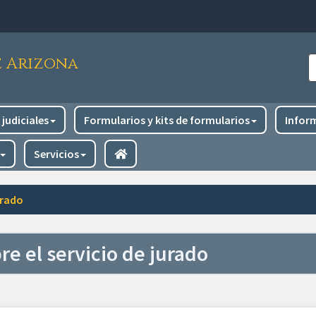
e Arizona
B
judiciales
Formularios y kits de formularios
Infor
Servicios
urado
e el servicio de jurado