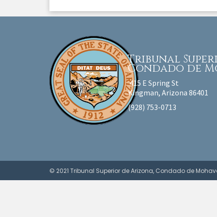
Tribunal Supe
Condado de M
415 E Spring St
Kingman, Arizona 86401
(928) 753-0713
© 2021 Tribunal Superior de Arizona, Condado de Mohav