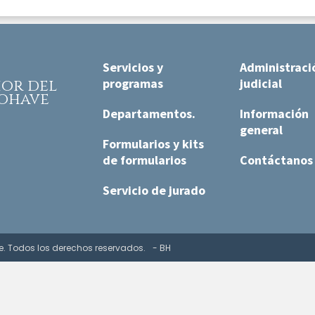
Servicios y
Administraci
programas
judicial
rior
del
ohave
Departamentos.
Información
general
Formularios y kits
de formularios
Contáctanos
Servicio de jurado
e. Todos los derechos reservados.
- BH