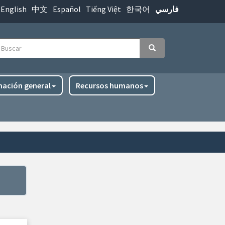
English
中文
Español
Tiếng Việt
한국어
فارسي
uscar
Buscar
mación general
Recursos humanos