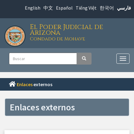
Saltar
English
中文
Español
Tiếng Việt
한국어
فارسي
al
contenido
El Poder Judicial de
principal
Arizona
Condado de Mohave
Navegación
Buscar
Buscar
principal
Alter
nave
Enlaces
externos
Enlaces externos