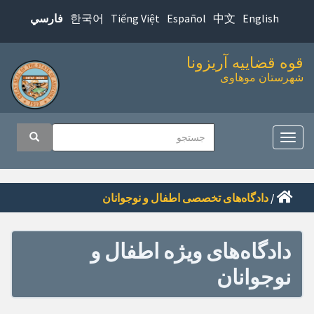
پرش
한국어
Tiếng Việt
Español
中文
English
فارسي
به
محتوای
قوه قضاییه آریزونا
اصلی
شهرستان موهاوی
اوبری
جستجو
جستجو
صلی
تغییر
ناوبری
/
دادگاه‌های تخصصی اطفال و نوجوانان
دادگاه‌های ویژه اطفال و
نوجوانان