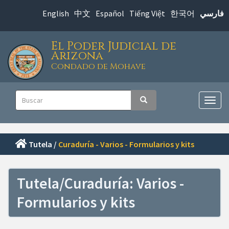
Saltar
English
中文
Español
Tiếng Việt
한국어
فارسي
al
contenido
El Poder Judicial de
principal
Arizona
Condado de Mohave
Navegación
Buscar
Buscar
principal
Alter
nave
Tutela /
Curaduría - Varios - Formularios y kits
Tutela/Curaduría: Varios -
Formularios y kits