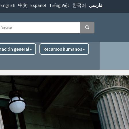
English
中文
Español
Tiếng Việt
한국어
فارسي
uscar
Buscar
mación general
Recursos humanos