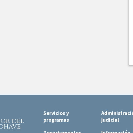
Servicios y
Administraci
programas
judicial
rior
del
ohave
Departamentos.
Información