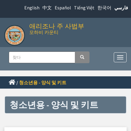
본
English
中文
Español
Tiếng Việt
한국어
فارسي
문
으
애리조나 주 사법부
로
모하비 카운티
바
로
메
가
찾
기
찾다
인
탐
다
색
내
메
비
뉴
/
청소년용 - 양식 및 키트
게
전
환
이
청소년용 - 양식 및 키트
션